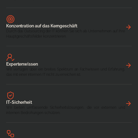
Konzentration auf das Kerngeschäft
Durch das Outsourcing der IT können Sie sich als Unternehmen auf Ihre
Hauptgeschäftsfelder konzentrieren.
Expertenwissen
Wir verfügen über ein breites Spektrum an Fachwissen und Erfahrung,
das mit einer internen IT nicht zu erreichen ist.
IT-Sicherheit
Wir bieten umfassende Sicherheitslösungen, die vor externen und
internen Bedrohungen schützen.